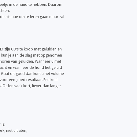
n beetje in de hand te hebben. Daarom
chten.
 de situatie om te leren gaan maar zal
Er zijn CD’s te koop met geluiden en
, kun je aan de slag met opgenomen
t horen van geluiden. Wanneer u met
zacht en wanneer de hond het geluid
. Gaat dit goed dan kunt u het volume
voor een goed resultaat! Een knal
! Oefen vaak kort, liever dan langer
is;
k, niet uitlaten;