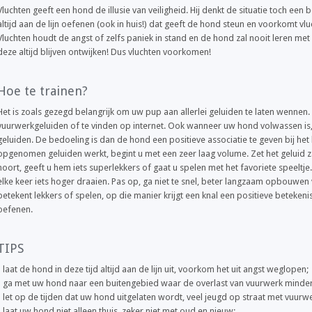
Vluchten geeft een hond de illusie van veiligheid. Hij denkt de situatie toch ee
altijd aan de lijn oefenen (ook in huis!) dat geeft de hond steun en voorkomt vlu
Vluchten houdt de angst of zelfs paniek in stand en de hond zal nooit leren met
deze altijd blijven ontwijken! Dus vluchten voorkomen!
Hoe te trainen?
Het is zoals gezegd belangrijk om uw pup aan allerlei geluiden te laten wennen. 
vuurwerkgeluiden of te vinden op internet. Ook wanneer uw hond volwassen is
geluiden. De bedoeling is dan de hond een positieve associatie te geven bij he
opgenomen geluiden werkt, begint u met een zeer laag volume. Zet het geluid 
hoort, geeft u hem iets superlekkers of gaat u spelen met het favoriete speeltje
elke keer iets hoger draaien. Pas op, ga niet te snel, beter langzaam opbouwen 
betekent lekkers of spelen, op die manier krijgt een knal een positieve betekenis
oefenen.
TIPS
- laat de hond in deze tijd altijd aan de lijn uit, voorkom het uit angst weglopen;
- ga met uw hond naar een buitengebied waar de overlast van vuurwerk minder 
- let op de tijden dat uw hond uitgelaten wordt, veel jeugd op straat met vuurwer
- laat uw hond niet alleen thuis, zeker niet met oud en nieuw;