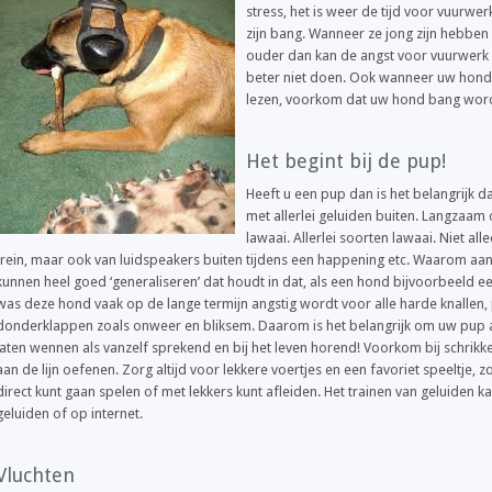
stress, het is weer de tijd voor vuurwe
zijn bang. Wanneer ze jong zijn hebben
ouder dan kan de angst voor vuurwerk 
beter niet doen. Ook wanneer uw hond (n
lezen, voorkom dat uw hond bang word
Het begint bij de pup!
Heeft u een pup dan is het belangrijk d
met allerlei geluiden buiten. Langzaa
lawaai. Allerlei soorten lawaai. Niet al
trein, maar ook van luidspeakers buiten tijdens een happening etc. Waarom aan
kunnen heel goed ‘generaliseren’ dat houdt in dat, als een hond bijvoorbeeld 
was deze hond vaak op de lange termijn angstig wordt voor alle harde knallen,
donderklappen zoals onweer en bliksem. Daarom is het belangrijk om uw pup aa
laten wennen als vanzelf sprekend en bij het leven horend! Voorkom bij schrikke
aan de lijn oefenen. Zorg altijd voor lekkere voertjes en een favoriet speeltje, z
direct kunt gaan spelen of met lekkers kunt afleiden. Het trainen van geluiden
geluiden of op internet.
Vluchten