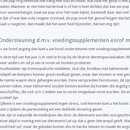
Is uw pup nog helemaal niet bang met oud en nieuw, wat vaak het geval is met 
buiten. Wanneer er een hele harde knal is of het is heel dichtbij dan kan uw pu
voor vuurwerkangst. Gaat uw pup voor het raam kijken, besteedt daar dan niet t
je dat of wat dan ook) reageer normaal, de pup moet het gevoel krijgen dat het
Gaat u reageren, dan maakt dat het weer heel bijzonder, dat kan eng zijn!
Ondersteuning d.m.v. voedingssupplementen en/of m
Is uw hond angstig dan kunt u uw hond ondersteunen met voedingssupplement
In deze tijd van het jaar is er veel te koop bij de diverse dierenspeciaalzaken. W
weer anders en zul je van te voren uit moeten proberen.
Voorbeelden zijn homeopatische middelen, cbd olie, brokken met kalmerende
Adaptil verdampers kunnen goed resultaat geven, maar dan moeten er wel ge
de ruimte waarin deze gehangen worden. Deze verspreiden Feromonen, dit zijn
kunnen ruiken, maar kalmerend zouden kunnen werken bij honden die angstig zi
aanschaffen, die ook zo’n 2 weken van te voren omgedaan moet worden. De wer
positief zijn.
Zylkene is een voedingssupplement tegen stress, ook hiermee kunt u het beste 
kunt u tijdens de jaarwisseling evt een dubbele dosering geven.
Dan zijn er natuurlijk de medicijnen die door de dierenarts worden voorgeschre
moet altijd in overleg met uw dierenarts! Let op dat u geen Vetranquil geeft. W
hond heel suf, maar de geluiden komen des te harder binnen en maakt de angst