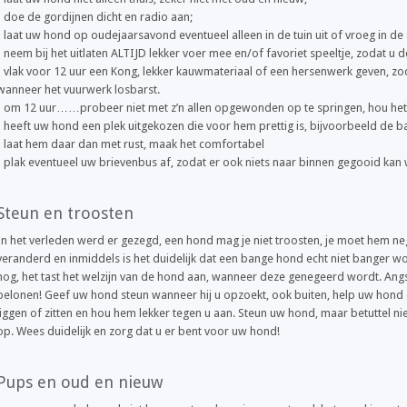
- doe de gordijnen dicht en radio aan;
- laat uw hond op oudejaarsavond eventueel alleen in de tuin uit of vroeg in de
- neem bij het uitlaten ALTIJD lekker voer mee en/of favoriet speeltje, zodat u d
- vlak voor 12 uur een Kong, lekker kauwmateriaal of een hersenwerk geven, z
wanneer het vuurwerk losbarst.
- om 12 uur……probeer niet met z’n allen opgewonden op te springen, hou het e
- heeft uw hond een plek uitgekozen die voor hem prettig is, bijvoorbeeld de 
- laat hem daar dan met rust, maak het comfortabel
- plak eventueel uw brievenbus af, zodat er ook niets naar binnen gegooid kan
Steun en troosten
In het verleden werd er gezegd, een hond mag je niet troosten, je moet hem ne
veranderd en inmiddels is het duidelijk dat een bange hond echt niet banger wo
nog, het tast het welzijn van de hond aan, wanneer deze genegeerd wordt. Angst
belonen! Geef uw hond steun wanneer hij u opzoekt, ook buiten, help uw hond 
liggen of zitten en hou hem lekker tegen u aan. Steun uw hond, maar betuttel nie
op. Wees duidelijk en zorg dat u er bent voor uw hond!
Pups en oud en nieuw