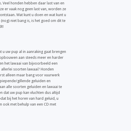
rk. Veel honden hebben daar last van en
 ze er vaak nog geen last van, worden ze
ontstaan. Wat kunt u doen en wat kunt u
og) niet bang is, is het goed om dit te
t!
at u uw pup al in aanraking gaat brengen
m opbouwen aan steeds meer en harder
leen het lawaai van bijvoorbeeld een
 allerlei soorten lawaai? Honden
eerst alleen maar bang voor vuurwerk
 piepende/gillende geluiden en
n alle soorten geluiden en lawaai te
n dat uw pup kan vluchten dus altijd
odat bij het horen van hard geluid, u
 kan ook met behulp van een CD met