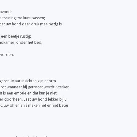
 avond;
e training toe kunt passen;
odat uw hond daar druk mee bezig is
en beetje rustig;
badkamer, onder het bed,
 worden.
geren. Maar inzichten zijn enorm
rdt wanneer hij getroost wordt. Sterker
 is een emotie en dat kun je niet
er doorheen. Laat uw hond lekker bij u
t, uw oh en ah’s maken het er niet beter