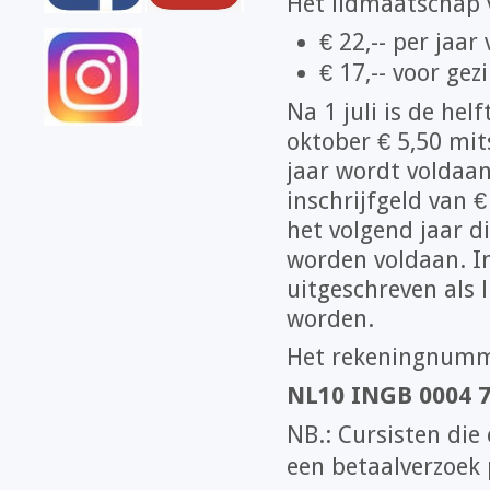
Het lidmaatschap 
€ 22,-- per jaa
€ 17,-- voor gez
Na 1 juli is de he
oktober € 5,50 mit
jaar wordt voldaan.
inschrijfgeld van €
het volgend jaar d
worden voldaan. In
uitgeschreven als l
worden.
Het rekeningnumme
NL10 INGB 0004 
NB.: Cursisten die
een betaalverzoek 